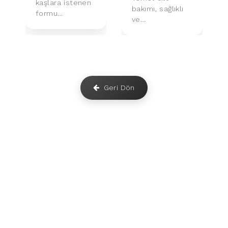
kaşlara istenen
bakımı, sağlıklı
formu
ve
kazandırmak için
derinlemesine
uygulanan
temizlenmiş bir
profesyonel bir
cilt için yapılan
kalıcı makyaj ...
profesyonel b...
Geri Dön